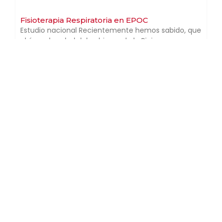
Fisioterapia Respiratoria en EPOC
Estudio nacional Recientemente hemos sabido, que
el área de salud del gobierno de la Rioja,
Leer más »
¡Ya tenemos ganador!
La pasada semana se celebraron las fiestas del
barrio 7 Infantes, organizadas por nuestros